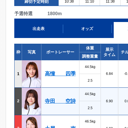
締切予定時刻
10:38
11:10
11:38
1
予選特選 1800m
出走表
オッズ
体重
展示
枠
写真
ボートレーサー
チ
タイム
調整重量
44.5kg
高憧 四季
1
6.84
-0
2.5
44.5kg
寺田 空詩
2
6.90
0.
2.5
46.5kg