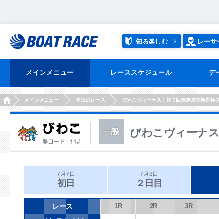
知る楽しむ
レーサ
メインメニュー
レーススケジュール
デ
HOME
メインメニュー
本日のレース
びわこヴィーナス！第７回酒処京都新京極
びわこヴィーナス
7月7日
7月8日
初日
２日目
レース
1R
2R
3R