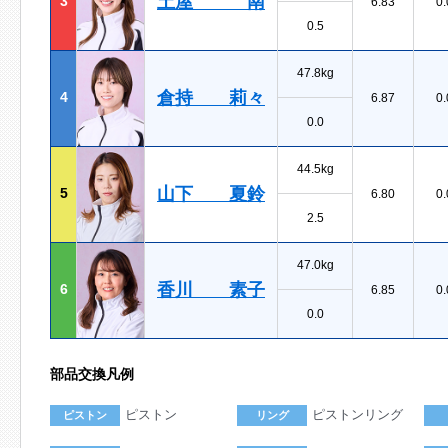
土屋 南
3
6.83
0.
0.5
47.8kg
倉持 莉々
4
6.87
0.
0.0
44.5kg
山下 夏鈴
5
6.80
0.
2.5
47.0kg
香川 素子
6
6.85
0.
0.0
部品交換凡例
ピストン
ピストンリング
ピストン
リング