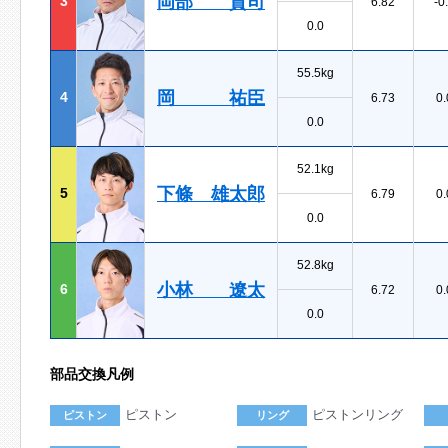
岡部 貴司
3
6.82
-0
0.0
55.5kg
岡 祐臣
4
6.73
0.
0.0
52.1kg
下條 雄太郎
5
6.79
0.
0.0
52.8kg
小林 遼太
6
6.72
0.
0.0
部品交換凡例
ピストン
ピストンリング
ピストン
リング