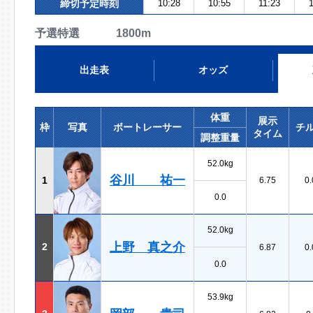
締切予定時刻
10:28
10:55
11:23
予選特選 1800m
出走表
オッズ
体重
展示
枠
写真
ボートレーサー
チ
タイム
調整重量
52.0kg
谷川 祐一
1
6.75
0.
0.0
52.0kg
上野 真之介
2
6.87
0.
0.0
53.9kg