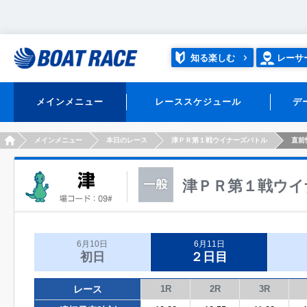
知る楽しむ
レーサ
メインメニュー
レーススケジュール
デ
HOME
メインメニュー
本日のレース
津ＰＲ第１戦ウイナーズバトル
直前
津ＰＲ第１戦ウイ
6月10日
6月11日
初日
２日目
レース
1R
2R
3R