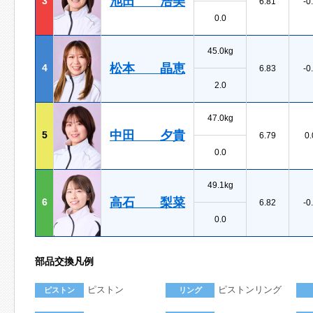
池田 浩美
3
6.81
-0
0.0
45.0kg
松本 晶恵
4
6.83
-0
2.0
47.0kg
中田 夕貴
5
6.79
0.
0.0
49.1kg
高石 梨菜
6
6.82
-0
0.0
部品交換凡例
ピストン
ピストンリング
ピストン
リング