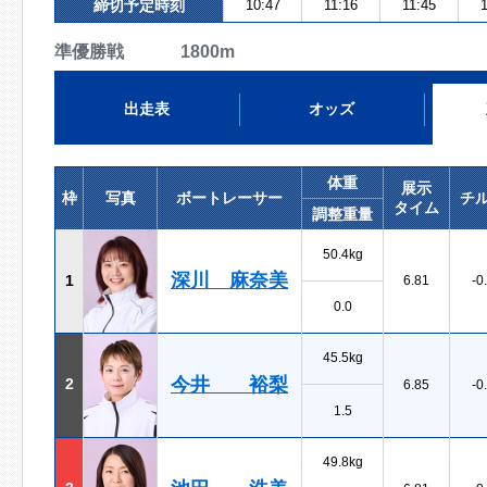
締切予定時刻
10:47
11:16
11:45
1
準優勝戦 1800m
出走表
オッズ
体重
展示
枠
写真
ボートレーサー
チ
タイム
調整重量
50.4kg
深川 麻奈美
1
6.81
-0
0.0
45.5kg
今井 裕梨
2
6.85
-0
1.5
49.8kg