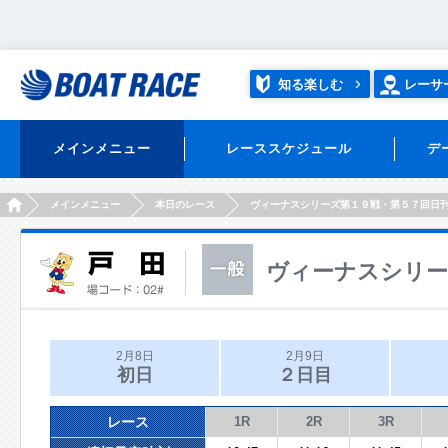
知る楽しむ
レーサ
メインメニュー
レーススケジュール
デ
HOME
メインメニュー
本日のレース
ヴィーナスシリーズ第１９戦・第５７回日
ヴィーナスシリー
2月8日
2月9日
初日
２日目
レース
1R
2R
3R