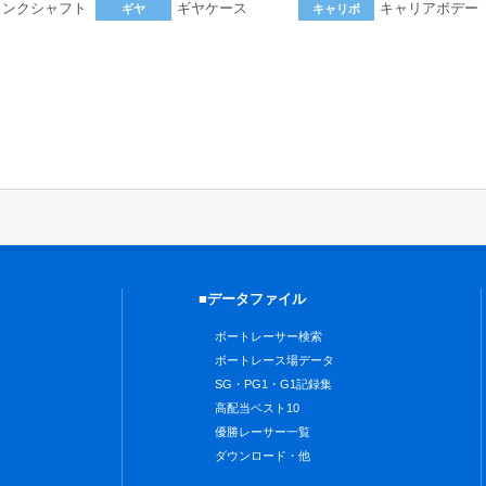
ランクシャフト
ギヤケース
キャリアボデー
ギヤ
キャリボ
。
■データファイル
ボートレーサー検索
ボートレース場データ
SG・PG1・G1記録集
高配当ベスト10
優勝レーサー一覧
ダウンロード・他