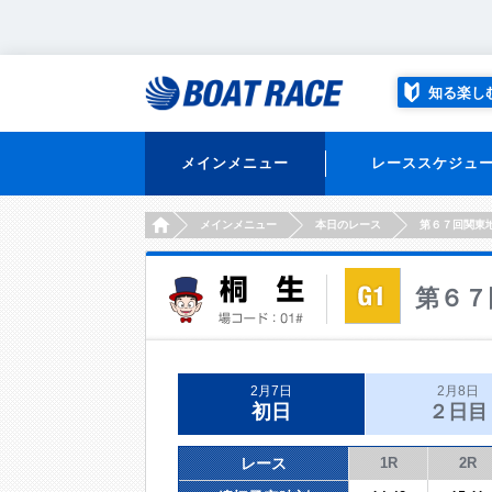
知る楽し
メインメニュー
レーススケジュ
HOME
メインメニュー
本日のレース
第６７回関東
第６７
2月7日
2月8日
初日
２日目
レース
1R
2R