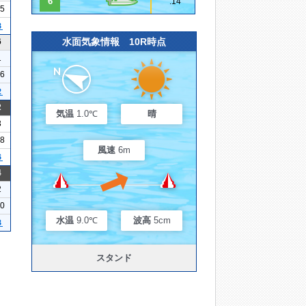
6
.14
25
３
水面気象情報 10R時点
6
1
16
２
2
気温
1.0℃
晴
3
08
風速
6m
６
4
2
10
水温
9.0℃
波高
5cm
３
スタンド