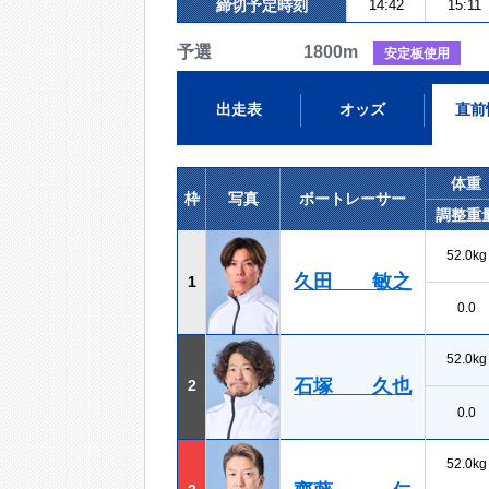
締切予定時刻
14:42
15:11
予選 1800m
安定板使用
出走表
オッズ
直前
体重
枠
写真
ボートレーサー
調整重
52.0kg
久田 敏之
1
0.0
52.0kg
石塚 久也
2
0.0
52.0kg