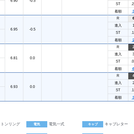
6.90
-0.5
ST
.
着順
R
進入
6.95
-0.5
ST
.
着順
R
進入
6.81
0.0
ST
.
着順
R
進入
6.93
0.0
ST
.
着順
ストンリング
電気一式
キャブレター
電気
キャブ