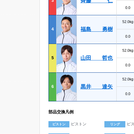
齊藤 仁
3
0.0
52.0kg
福島 勇樹
4
0.0
52.0kg
山田 哲也
5
0.0
52.0kg
黒井 達矢
6
0.0
部品交換凡例
ピストン
ピ
ピストン
リング