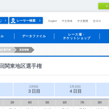
ネ
む
レーサー検索
English
中文简体
中文繁體
한국어
レース場・
ール
データファイル
チケットショップ
地区選手権
直前情報
回関東地区選手権
2月9日
2月10日
３日目
４日目
3R
4R
5R
6R
7R
8R