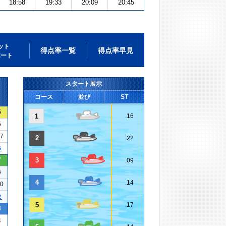
18:58
19:33
20:09
20:45
ット
得点率一覧
得点率早見
ポート
スタート展示
コース
並び
ST
5
1
.16
5
07
2
.22
５
7
3
.09
6
4
.14
10
２
5
.17
3
4