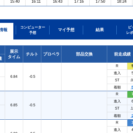
15:40
16:11
16:43
17:16
17:50
18:24
コンピューター
ピ
情報
マイ予想
結果
予想
レ
展示
チルト
プロペラ
部品交換
前走成績
タイム
量
R
進入
6.84
-0.5
ST
.
着順
R
進入
6.85
-0.5
ST
.
着順
R
進入