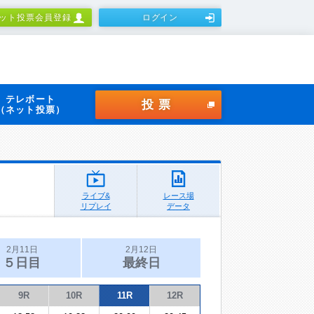
ット投票会員登録
ログイン
テレボート
投票
（ネット投票）
ライブ&
レース場
リプレイ
データ
2月11日
2月12日
５日目
最終日
9R
10R
11R
12R