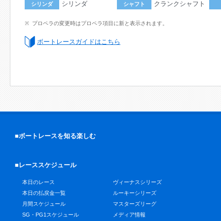
シリンダ
クランクシャフト
シリンダ
シャフト
プロペラの変更時はプロペラ項目に新と表示されます。
ボートレースガイドはこちら
■ボートレースを知る楽しむ
■レーススケジュール
本日のレース
ヴィーナスシリーズ
本日の払戻金一覧
ルーキーシリーズ
月間スケジュール
マスターズリーグ
SG・PG1スケジュール
メディア情報