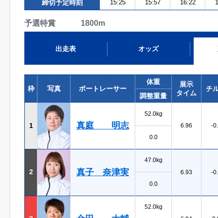
締切予定時刻
15:25
15:57
16:22
1
予選特賞 1800m
出走表
オッズ
体重
展示
枠
写真
ボートレーサー
チ
タイム
調整重量
52.0kg
真庭 明志
1
6.96
-0
0.0
47.0kg
真子 奈津実
2
6.93
-0
0.0
52.0kg