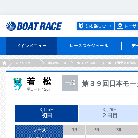
知る楽しむ
レーサ
メインメニュー
レーススケジュール
デ
HOME
メインメニュー
本日のレース
第３９回日本モーターボート選手会会長杯
第３９回日本モー
3月25日
3月26日
初日
２日目
レース
1R
2R
3R