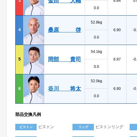
金田 大輔
3
6.84
0.
0.0
52.8kg
桑原 啓
4
6.90
-0
0.0
54.1kg
岡部 貴司
5
6.97
-0
0.0
52.0kg
谷川 将太
6
6.90
-0
0.0
部品交換凡例
ピストン
ピストンリング
ピストン
リング