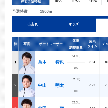
締切予定時刻
10:29
10:56
11:24
予選特賞 1800m
出走表
オッズ
体重
展示
枠
写真
ボートレーサー
チ
タイム
調整重量
54.8kg
為本 智也
1
6.84
0.
0.0
52.0kg
中山 翔太
2
6.73
-0
0.0
52.0kg