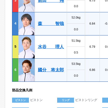
前田 翔
3
6.75
0.
0.0
52.0kg
森 智哉
4
6.84
-0
0.0
51.5kg
水谷 理人
5
6.79
0.
0.5
53.5kg
國分 将太郎
6
6.86
0.
0.0
部品交換凡例
ピストン
ピストンリング
ピストン
リング