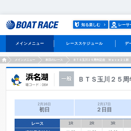
知る楽しむ
レーサ
メインメニュー
レーススケジュール
デ
HOME
メインメニュー
本日のレース
ＢＴＳ玉川２５周年記念 Ｗａｖｅ２１杯
ＢＴＳ玉川２５周
2月16日
2月17日
初日
２日目
レース
1R
2R
3R