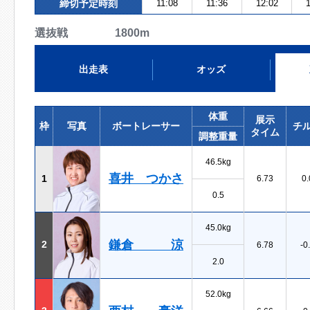
締切予定時刻
11:08
11:36
12:02
1
選抜戦 1800m
出走表
オッズ
体重
展示
枠
写真
ボートレーサー
チ
タイム
調整重量
46.5kg
喜井 つかさ
1
6.73
0.
0.5
45.0kg
鎌倉 涼
2
6.78
-0
2.0
52.0kg