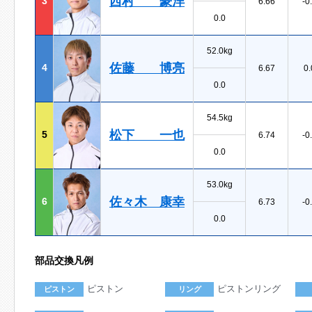
西村 豪洋
3
6.66
-0
0.0
52.0kg
佐藤 博亮
4
6.67
0.
0.0
54.5kg
松下 一也
5
6.74
-0
0.0
53.0kg
佐々木 康幸
6
6.73
-0
0.0
部品交換凡例
ピストン
ピストンリング
ピストン
リング