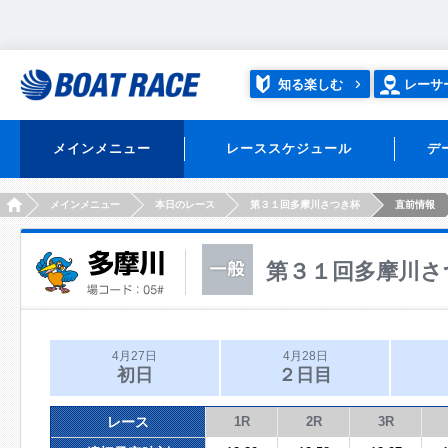
知る楽しむ
レーサ
メインメニュー
レーススケジュール
デ
HOME
メインメニュー
本日のレース
第３１回多摩川さつき杯
直前情報
第３１回多摩川さ
4月27日
4月28日
初日
２日目
レース
1R
2R
3R