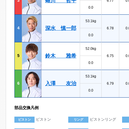
蜷川 哲平
3
6.77
0.
0.0
53.1kg
深水 慎一郎
4
6.78
0.
0.0
52.0kg
鈴木 雅希
5
6.75
0.
0.0
53.1kg
入澤 友治
6
6.79
0.
0.0
部品交換凡例
ピストン
ピストンリング
ピストン
リング