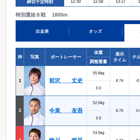
締切予定時刻
12:30
12:58
13:27
1
特別選抜Ｂ戦 1800m
出走表
オッズ
体重
展示
枠
写真
ボートレーサー
チ
タイム
調整重量
55.8kg
前沢 丈史
1
6.74
-0
0.0
52.0kg
今泉 友吾
2
6.70
0.
0.0
53.5kg