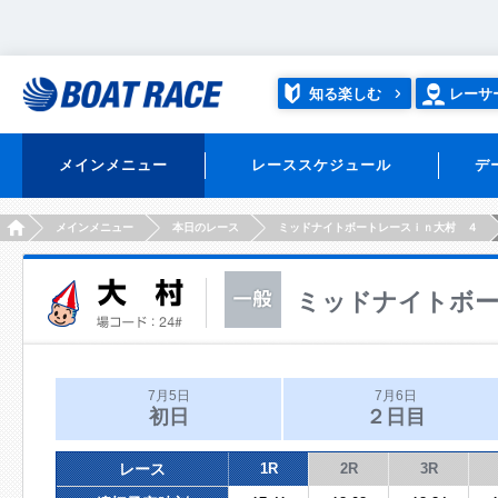
知る楽しむ
レーサ
メインメニュー
レーススケジュール
デ
HOME
メインメニュー
本日のレース
ミッドナイトボートレースｉｎ大村 ４
ミッドナイトボー
7月5日
7月6日
初日
２日目
レース
1R
2R
3R