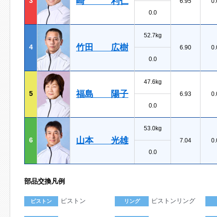
崎 利仁
3
6.95
0.
0.0
52.7kg
竹田 広樹
4
6.90
0.
0.0
47.6kg
福島 陽子
5
6.93
0.
0.0
53.0kg
山本 光雄
6
7.04
0.
0.0
部品交換凡例
ピストン
ピストンリング
ピストン
リング