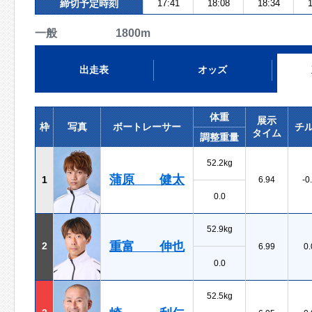
締切予定時刻
17:41
18:08
18:34
1
一般 1800m
出走表
オッズ
体重
展示
枠
写真
ボートレーサー
チ
タイム
調整重量
52.2kg
蒲原 健太
1
6.94
-0
0.0
52.9kg
重富 伸也
2
6.99
0.
0.0
52.5kg