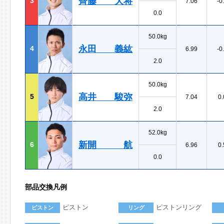
齊藤 大将
3
7.06
-0
0.0
50.0kg
永田 義紘
4
6.99
-0
2.0
50.0kg
高井 駿弥
5
7.04
0.
2.0
52.0kg
新開 航
6
6.96
0.
0.0
部品交換凡例
ピストン
ピストンリング
ピストン
リング