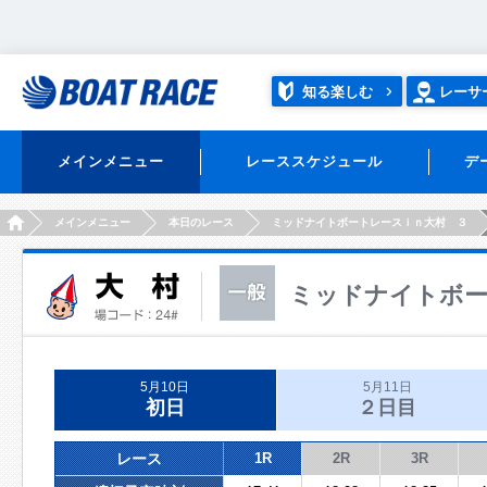
知る楽しむ
レーサ
メインメニュー
レーススケジュール
デ
HOME
メインメニュー
本日のレース
ミッドナイトボートレースｉｎ大村 ３
ミッドナイトボー
5月10日
5月11日
初日
２日目
レース
1R
2R
3R