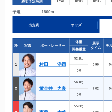
締切予定時刻
17:41
18:08
18:35
1
予選 1800m
出走表
オッズ
体重
展示
枠
写真
ボートレーサー
チ
タイム
調整重量
52.1kg
村田 浩司
1
6.96
0.
0.0
56.1kg
黄金井 力良
2
7.02
0.
0.0
55.0kg