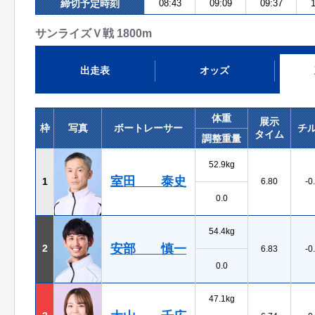
締切予定時刻
08:43
09:09
09:37
1
サンライズＶ戦 1800m
出走表
オッズ
体重
展示
枠
写真
ボートレーサー
チ
タイム
調整重量
52.9kg
室田 泰史
1
6.80
-0
0.0
54.4kg
安部 慎一
2
6.83
-0
0.0
47.1kg