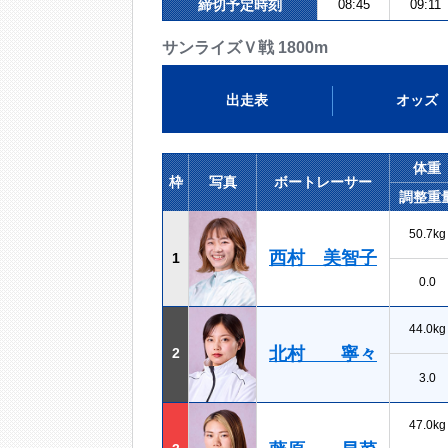
締切予定時刻
08:45
09:11
サンライズＶ戦 1800m
出走表
オッズ
体重
枠
写真
ボートレーサー
調整重
50.7kg
西村 美智子
1
0.0
44.0kg
北村 寧々
2
3.0
47.0kg