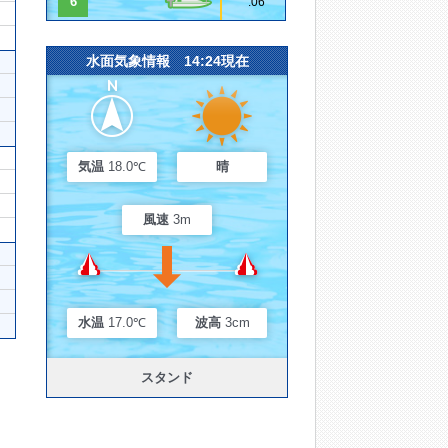
6
.06
水面気象情報 14:24現在
気温
18.0℃
晴
風速
3m
水温
17.0℃
波高
3cm
スタンド