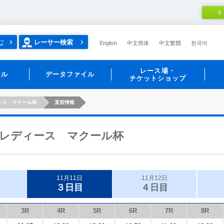
ネ
む
レーサー検索
English
中文简体
中文繁體
한국어
レース場・
ール
データファイル
チケットショップ
ース マクール杯
直前情報
レディース マクール杯
11月11日
11月12日
３日目
４日目
3R
4R
5R
6R
7R
8R