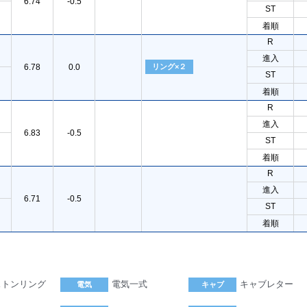
6.74
-0.5
ST
着順
R
進入
6.78
0.0
リング×２
ST
着順
R
進入
6.83
-0.5
ST
着順
R
進入
6.71
-0.5
ST
着順
ストンリング
電気一式
キャブレター
電気
キャブ