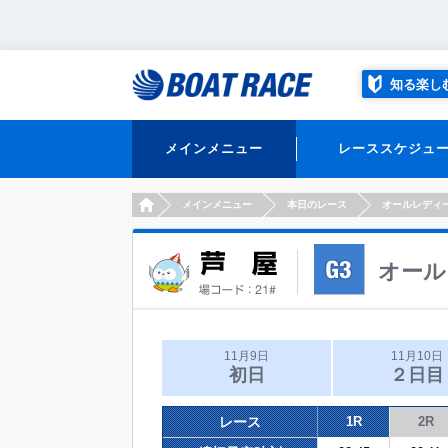
知る楽し
メインメニュー
レーススケジュ
HOME
メインメニュー
本日のレース
オールレディ
オール
11月9日
11月10日
初日
２日目
レース
1R
2R