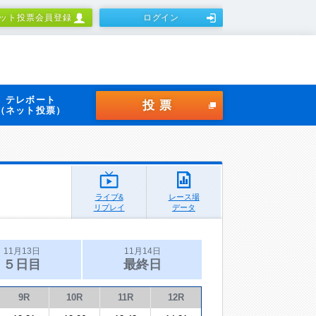
ット投票会員登録
ログイン
テレボート
投票
（ネット投票）
ライブ&
レース場
リプレイ
データ
11月13日
11月14日
５日目
最終日
9R
10R
11R
12R