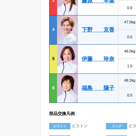
藤原 早菜
3
0.0
47.0kg
下野 京香
4
0.0
46.0kg
伊藤 玲奈
5
1.0
48.2kg
福島 陽子
6
0.0
部品交換凡例
ピストン
ピ
ピストン
リング