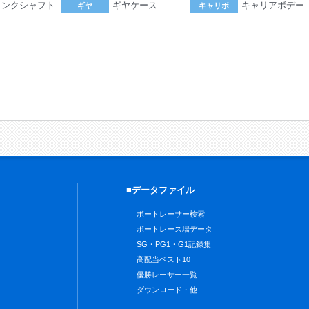
ランクシャフト
ギヤケース
キャリアボデー
ギヤ
キャリボ
。
■データファイル
ボートレーサー検索
ボートレース場データ
SG・PG1・G1記録集
高配当ベスト10
優勝レーサー一覧
ダウンロード・他