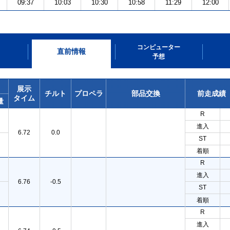
09:37
10:03
10:30
10:58
11:29
12:00
コンピューター
直前情報
予想
展示
チルト
プロペラ
部品交換
前走成績
タイム
量
R
進入
6.72
0.0
ST
着順
R
進入
6.76
-0.5
ST
着順
R
進入