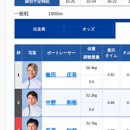
締切予定時刻
15:25
15:54
16:22
1
一般戦 1800m
出走表
オッズ
体重
展示
枠
写真
ボートレーサー
チ
タイム
調整重量
56.4kg
飯田 庄吾
1
6.92
-0
0.0
52.2kg
中野 和裕
2
6.86
-0
0.0
52.7kg