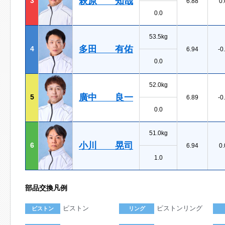
萩原 知哉
3
6.88
0.
0.0
53.5kg
多田 有佑
4
6.94
-0
0.0
52.0kg
廣中 良一
5
6.89
-0
0.0
51.0kg
小川 晃司
6
6.94
0.
1.0
部品交換凡例
ピストン
ピストンリング
ピストン
リング