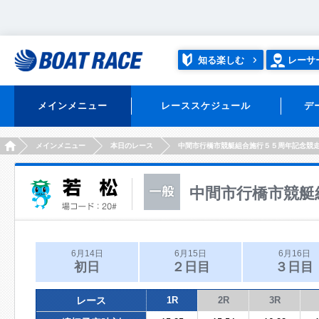
知る楽しむ
レーサ
メインメニュー
レーススケジュール
デ
HOME
メインメニュー
本日のレース
中間市行橋市競艇組合施行５５周年記念競
中間市行橋市競艇
6月14日
6月15日
6月16日
初日
２日目
３日目
レース
1R
2R
3R