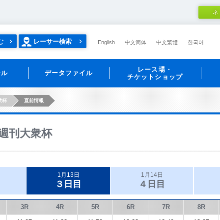
ネ
む
レーサー検索
English
中文简体
中文繁體
한국어
レース場・
ール
データファイル
チケットショップ
衆杯
直前情報
週刊大衆杯
1月13日
1月14日
３日目
４日目
3R
4R
5R
6R
7R
8R