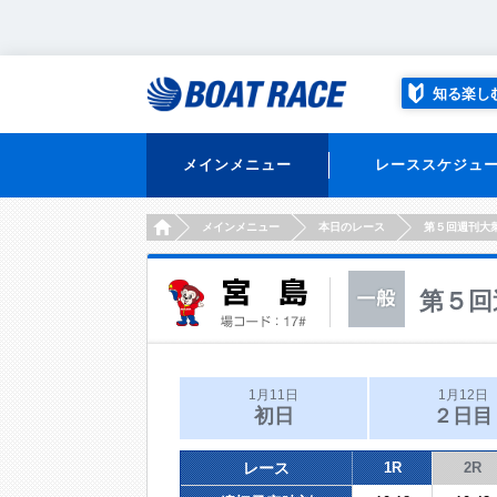
知る楽し
メインメニュー
レーススケジュ
HOME
メインメニュー
本日のレース
第５回週刊大
第５回
1月11日
1月12日
初日
２日目
レース
1R
2R