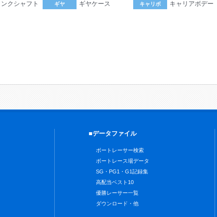
ランクシャフト
ギヤケース
キャリアボデー
ギヤ
キャリボ
。
■データファイル
ボートレーサー検索
ボートレース場データ
SG・PG1・G1記録集
高配当ベスト10
優勝レーサー一覧
ダウンロード・他