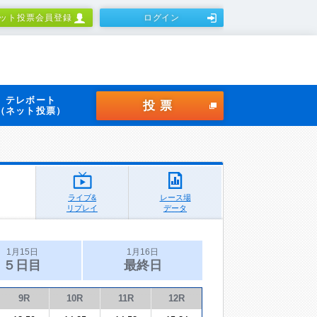
ット投票会員登録
ログイン
テレボート
投票
（ネット投票）
ライブ&
レース場
リプレイ
データ
1月15日
1月16日
５日目
最終日
9R
10R
11R
12R