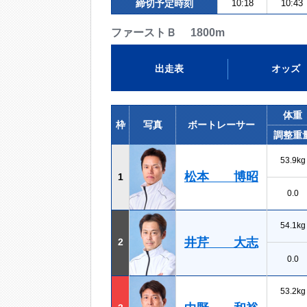
締切予定時刻
10:18
10:43
ファーストＢ 1800m
出走表
オッズ
体重
枠
写真
ボートレーサー
調整重
53.9kg
松本 博昭
1
0.0
54.1kg
井芹 大志
2
0.0
53.2kg