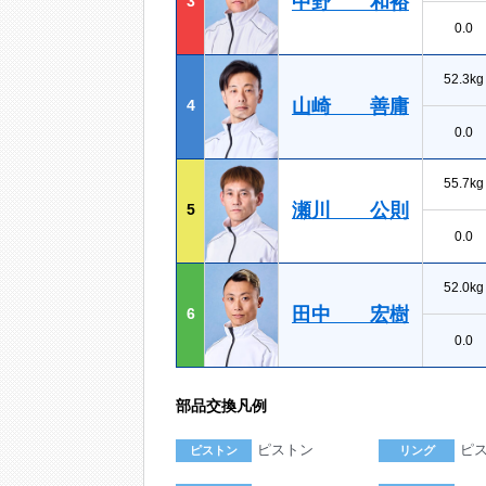
中野 和裕
3
0.0
52.3kg
山崎 善庸
4
0.0
55.7kg
瀬川 公則
5
0.0
52.0kg
田中 宏樹
6
0.0
部品交換凡例
ピストン
ピ
ピストン
リング