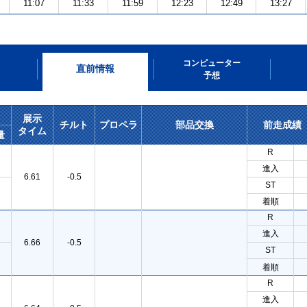
11:07
11:33
11:59
12:23
12:49
13:27
コンピューター
直前情報
予想
展示
チルト
プロペラ
部品交換
前走成績
タイム
量
R
進入
6.61
-0.5
ST
着順
R
進入
6.66
-0.5
ST
着順
R
進入