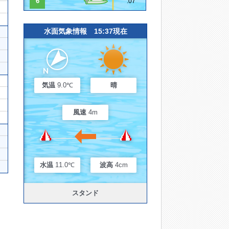
6
.07
水面気象情報 15:37現在
気温
9.0℃
晴
風速
4m
水温
11.0℃
波高
4cm
スタンド