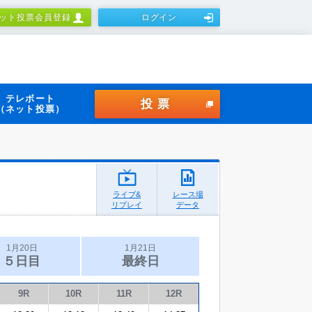
ット投票会員登録
ログイン
テレボート
投票
（ネット投票）
ライブ&
レース場
リプレイ
データ
1月20日
1月21日
５日目
最終日
9R
10R
11R
12R