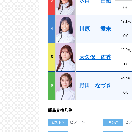
水口 由紀
3
0.0
48.1kg
川原 愛未
4
0.0
46.0kg
大久保 佑香
5
1.0
46.5kg
野田 なづき
6
0.5
部品交換凡例
ピストン
ピ
ピストン
リング