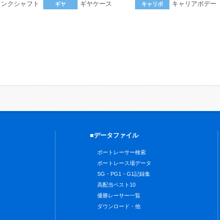
ランクシャフト
ギヤケース
キャリアボデー
ギヤ
キャリボ
。
■データファイル
ボートレーサー検索
ボートレース場データ
SG・PG1・G1記録集
高配当ベスト10
優勝レーサー一覧
ダウンロード・他