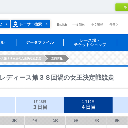
ネ
む
レーサー検索
English
中文简体
中文繁體
한국어
レース場・
ール
データファイル
チケットショップ
ース第３８回渦の女王決定戦競走
直前情報
レディース第３８回渦の女王決定戦競走
1月18日
1月19日
３日目
４日目
3R
4R
5R
6R
7R
8R