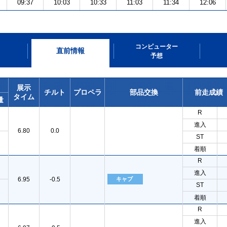
09:37
10:03
10:33
11:03
11:34
12:06
コンピューター
直前情報
予想
展示
チルト
プロペラ
部品交換
前走成績
タイム
量
R
進入
6.80
0.0
ST
着順
R
進入
6.95
-0.5
キャブ
ST
着順
R
進入