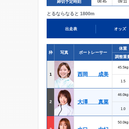
締切予定時刻
08:45
09:11
とるならなると 1800m
出走表
オッズ
体重
枠
写真
ボートレーサー
調整重
45.5kg
西岡 成美
1
1.5
46.0kg
大澤 真菜
2
1.0
50.0kg