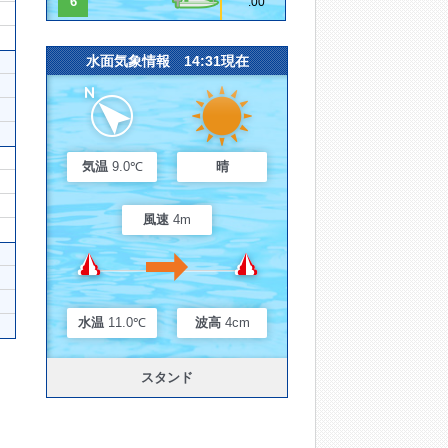
6
.00
水面気象情報 14:31現在
気温
9.0℃
晴
風速
4m
水温
11.0℃
波高
4cm
スタンド