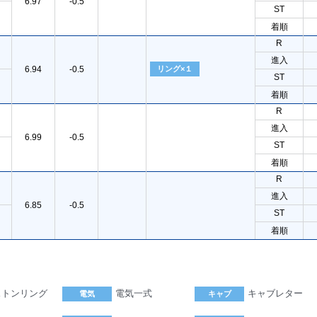
6.97
-0.5
ST
着順
R
進入
6.94
-0.5
リング×１
ST
着順
R
進入
6.99
-0.5
ST
着順
R
進入
6.85
-0.5
ST
着順
ストンリング
電気一式
キャブレター
電気
キャブ