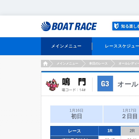
知る楽し
メインメニュー
レーススケジュ
HOME
メインメニュー
本日のレース
オールレディ
オール
1月16日
1月17日
初日
２日目
レース
1R
2R