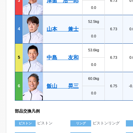
津留 浩一郎
3
6.73
0.
0.0
52.5kg
山本 兼士
4
6.73
0.
0.0
53.6kg
中島 友和
5
6.73
0.
0.0
60.0kg
飯山 晃三
6
6.75
-0
0.0
部品交換凡例
ピストン
ピストンリング
ピストン
リング