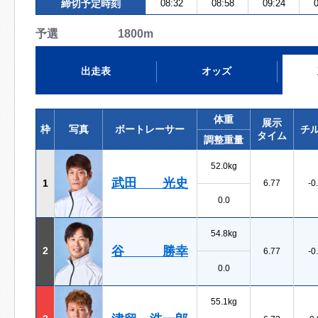
締切予定時刻
08:32
08:58
09:24
0
予選 1800m
出走表
オッズ
体重
展示
枠
写真
ボートレーサー
チ
タイム
調整重量
52.0kg
武田 光史
1
6.77
-0
0.0
54.8kg
谷 勝幸
2
6.77
-0
0.0
55.1kg