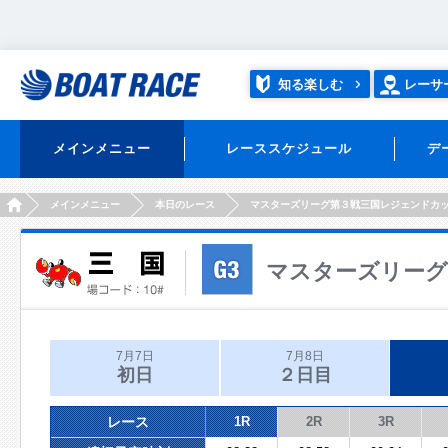
知る楽しむ
レーサ
メインメニュー
レーススケジュール
デ
HOME
メインメニュー
本日のレース
マスターズリーグ第３戦三国レジェンドカ
マスターズリーグ
7月7日
7月8日
初日
２日目
レース
1R
2R
3R