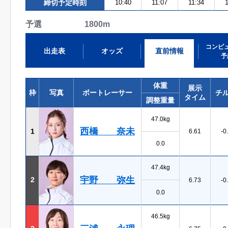
締切予定時刻
10:40
11:07
11:34
1
予選 1800m
コンピ
出走表
オッズ
直前情報
予
体重
展示
枠
写真
ボートレーサー
チ
タイム
調整重量
47.0kg
西橋 奈未
1
6.61
-0
0.0
47.4kg
宇野 弥生
2
6.73
-0
0.0
46.5kg