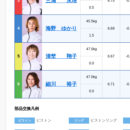
三浦 永理
3
6.75
-0
0.5
45.5kg
海野 ゆかり
4
6.69
-0
1.5
47.0kg
清埜 翔子
5
6.67
-0
0.0
47.0kg
細川 裕子
6
6.71
-0
0.0
部品交換凡例
ピストン
ピストンリング
ピストン
リング