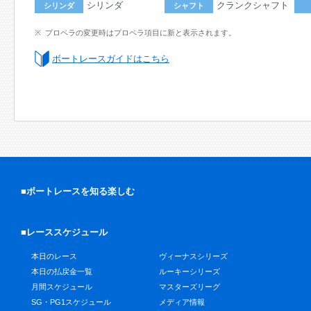
シリンダ
クランクシャフト
シリンダ
シャフト
プロペラの変更時はプロペラ項目に新と表示されます。
ボートレースガイドはこちら
■ボートレースを知る楽しむ
■レーススケジュール
本日のレース
ヴィーナスシリーズ
本日の払戻金一覧
ルーキーシリーズ
月間スケジュール
マスターズリーグ
SG・PG1スケジュール
メディア情報