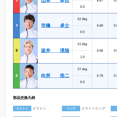
山本 幸也
3
6.87
0.
0.0
52.9kg
市橋 卓士
4
6.89
0.
0.0
51.0kg
坂井 滉哉
5
6.96
0.
1.0
57.4kg
向所 浩二
6
6.78
0.
0.0
部品交換凡例
ピストン
ピストンリング
ピストン
リング