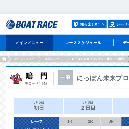
知る楽しむ
レーサ
メインメニュー
レーススケジュール
デ
HOME
メインメニュー
本日のレース
にっぽん未来プロジェクト競走ｉｎ鳴門
にっぽん未来プロ
5月5日
5月6日
初日
２日目
レース
1R
2R
3R