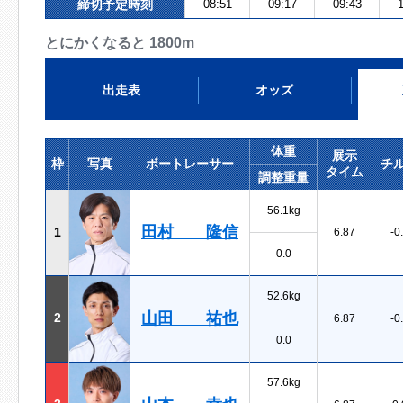
締切予定時刻
08:51
09:17
09:43
1
とにかくなると 1800m
出走表
オッズ
体重
展示
枠
写真
ボートレーサー
チ
タイム
調整重量
56.1kg
田村 隆信
1
6.87
-0
0.0
52.6kg
山田 祐也
2
6.87
-0
0.0
57.6kg