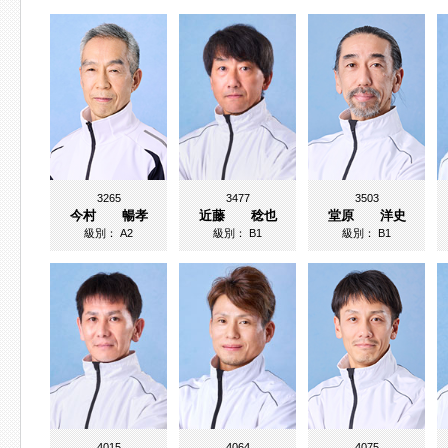
3265
3477
3503
今村 暢孝
近藤 稔也
堂原 洋史
級別：
A2
級別：
B1
級別：
B1
4015
4064
4075