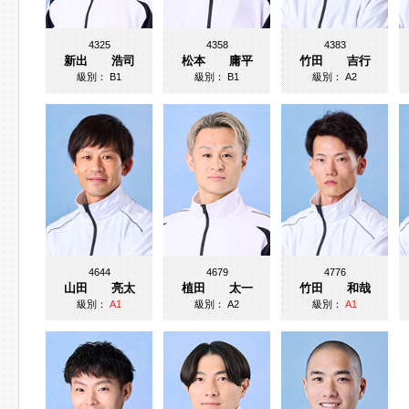
4325
4358
4383
新出 浩司
松本 庸平
竹田 吉行
級別：
B1
級別：
B1
級別：
A2
4644
4679
4776
山田 亮太
植田 太一
竹田 和哉
級別：
A1
級別：
A2
級別：
A1