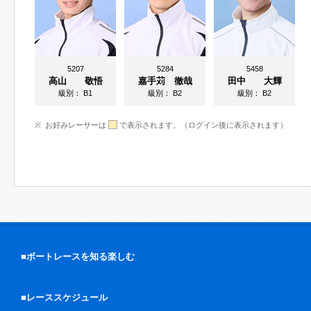
5207
5284
5458
高山 敬悟
嘉手苅 徹哉
田中 大輝
級別：
B1
級別：
B2
級別：
B2
お好みレーサーは
で表示されます。（ログイン後に表示されます）
■ボートレースを知る楽しむ
■レーススケジュール