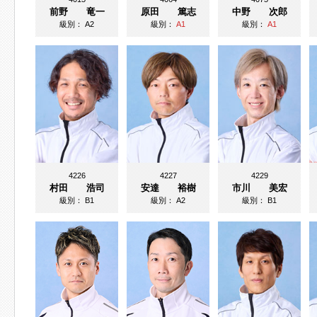
前野 竜一
原田 篤志
中野 次郎
級別：
A2
級別：
A1
級別：
A1
4226
4227
4229
村田 浩司
安達 裕樹
市川 美宏
級別：
B1
級別：
A2
級別：
B1