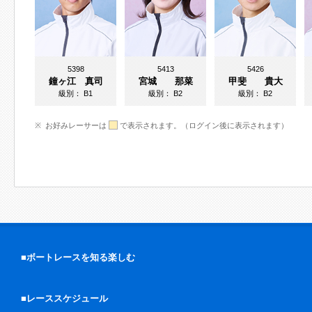
5398
5413
5426
鐘ヶ江 真司
宮城 那菜
甲斐 貴大
級別：
B1
級別：
B2
級別：
B2
お好みレーサーは
で表示されます。（ログイン後に表示されます）
■ボートレースを知る楽しむ
■レーススケジュール