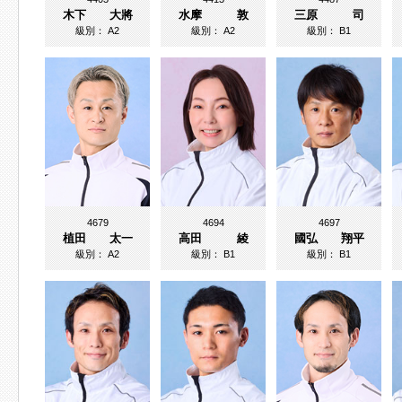
木下 大將
水摩 敦
三原 司
級別：
A2
級別：
A2
級別：
B1
4679
4694
4697
植田 太一
高田 綾
國弘 翔平
級別：
A2
級別：
B1
級別：
B1