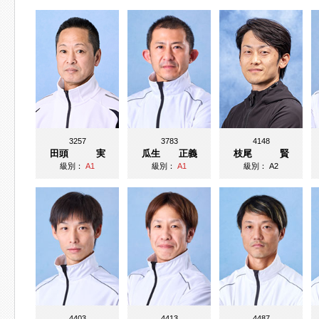
3257
3783
4148
田頭 実
瓜生 正義
枝尾 賢
級別：
A1
級別：
A1
級別：
A2
4403
4413
4487