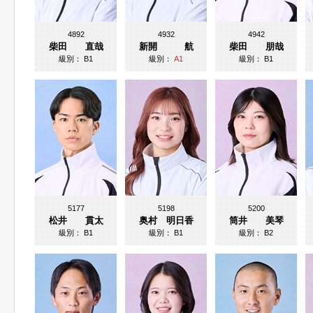
4892
4932
4942
柴田 直哉
新開 航
柴田 朋哉
級別：
B1
級別：
A1
級別：
B1
5177
5198
5200
松井 貫太
奥村 明日香
筒井 美琴
級別：
B1
級別：
B1
級別：
B2