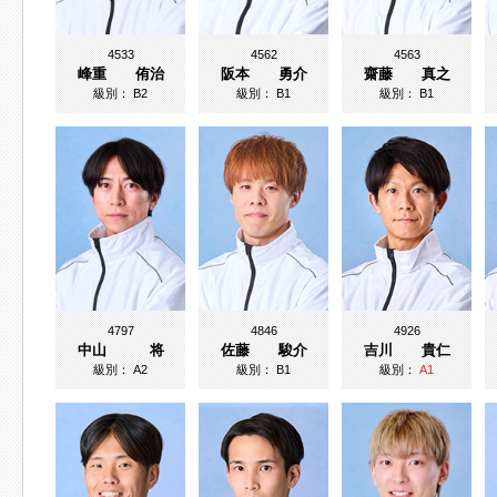
4533
4562
4563
峰重 侑治
阪本 勇介
齋藤 真之
級別：
B2
級別：
B1
級別：
B1
4797
4846
4926
中山 将
佐藤 駿介
吉川 貴仁
級別：
A2
級別：
B1
級別：
A1