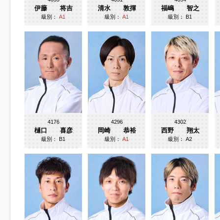
伊藤 将吉
清水 敦揮
福嶋 智之
級別：
A1
級別：
A1
級別：
B1
4176
4296
4302
樋口 喜彦
岡崎 恭裕
西野 翔太
級別：
B1
級別：
A1
級別：
A2