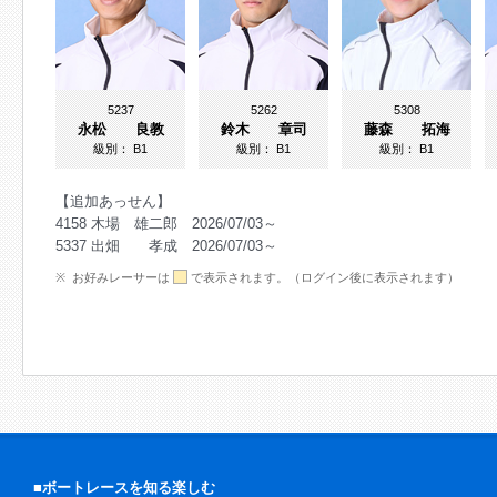
5237
5262
5308
永松 良教
鈴木 章司
藤森 拓海
級別：
B1
級別：
B1
級別：
B1
【追加あっせん】
4158 木場 雄二郎 2026/07/03～
5337 出畑 孝成 2026/07/03～
お好みレーサーは
で表示されます。（ログイン後に表示されます）
■ボートレースを知る楽しむ