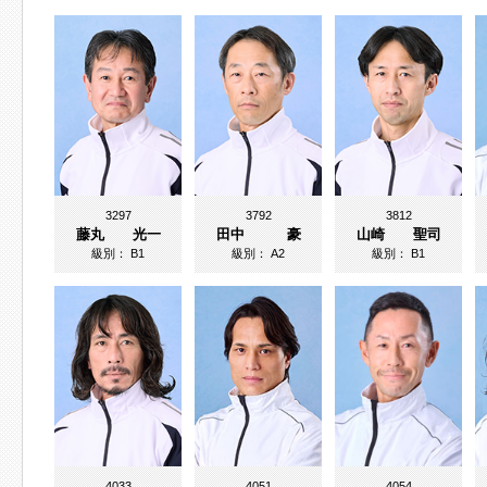
3297
3792
3812
藤丸 光一
田中 豪
山崎 聖司
級別：
B1
級別：
A2
級別：
B1
4033
4051
4054