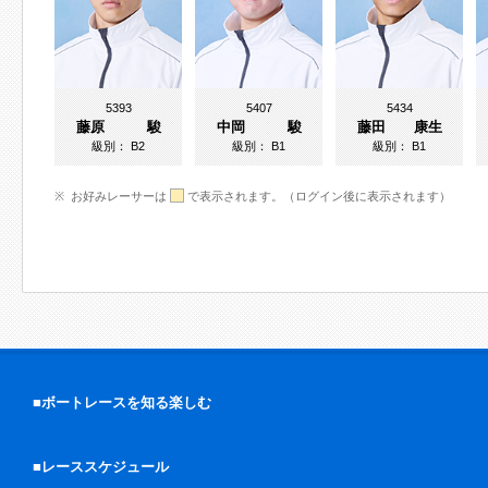
5393
5407
5434
藤原 駿
中岡 駿
藤田 康生
級別：
B2
級別：
B1
級別：
B1
お好みレーサーは
で表示されます。（ログイン後に表示されます）
■ボートレースを知る楽しむ
■レーススケジュール