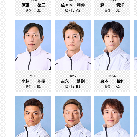
伊藤 啓三
佐々木 和伸
森 貴洋
級別：
B1
級別：
A2
級別：
B1
4041
4047
4066
小林 基樹
吉永 浩則
東本 勝利
級別：
B1
級別：
B1
級別：
A2