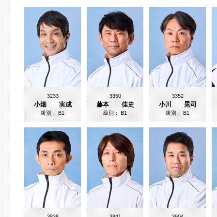
3233
3350
3352
小畑 実成
藤本 佳史
小川 晃司
級別：
B1
級別：
B1
級別：
B1
3838
3841
3904