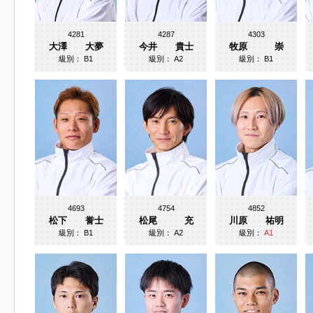
4281
4287
4303
大澤 大夢
今井 貴士
牧原 崇
級別：
B1
級別：
A2
級別：
B1
4693
4754
4852
松下 誉士
松尾 充
川原 祐明
級別：
B1
級別：
A2
級別：
A1