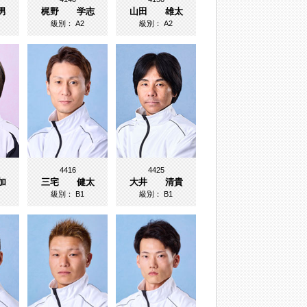
男
梶野 学志
山田 雄太
級別：
A2
級別：
A2
4416
4425
加
三宅 健太
大井 清貴
級別：
B1
級別：
B1