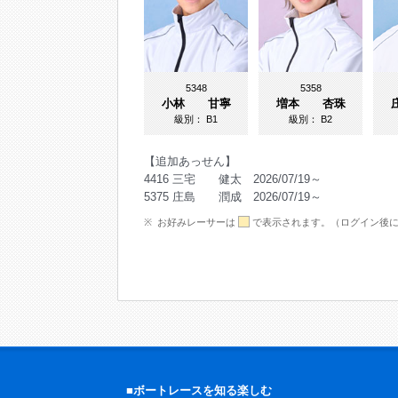
5348
5358
小林 甘寧
増本 杏珠
級別：
B1
級別：
B2
【追加あっせん】
4416 三宅 健太 2026/07/19～
5375 庄島 潤成 2026/07/19～
お好みレーサーは
で表示されます。（ログイン後
■ボートレースを知る楽しむ