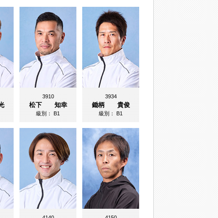
3910
3934
光
松下 知幸
鋤柄 貴俊
級別：
B1
級別：
B1
4140
4150