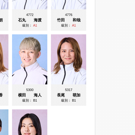
4772
4776
朗
石丸 海渡
竹田 和哉
級別：
A1
級別：
A1
5300
5317
香
横田 海人
長尾 萌加
級別：
B1
級別：
B1