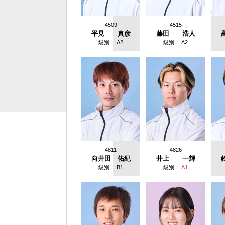
4509
4515
平見 真彦
藤田 浩人
級別：
A2
級別：
A2
4811
4826
向井田 佑紀
井上 一輝
級別：
B1
級別：
A1