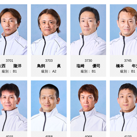
3701
3703
3730
3745
大西 隆洋
鳥飼 眞
塩崎 優司
橋本 年
級別：
B1
級別：
A2
級別：
B1
級別：
B1
4015
4058
4068
4133