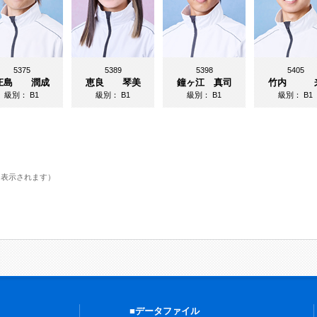
5375
5389
5398
5405
庄島 潤成
恵良 琴美
鐘ヶ江 真司
竹内 
級別：
B1
級別：
B1
級別：
B1
級別：
B1
に表示されます）
■データファイル