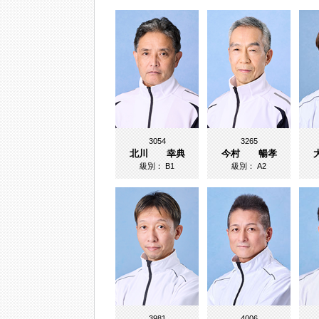
3054
3265
北川 幸典
今村 暢孝
級別：
B1
級別：
A2
3981
4006