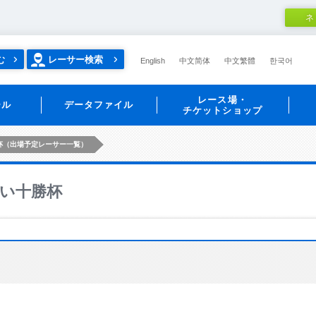
ネ
む
レーサー検索
English
中文简体
中文繁體
한국어
レース場・
ール
データファイル
チケットショップ
杯（出場予定レーサー一覧）
い十勝杯