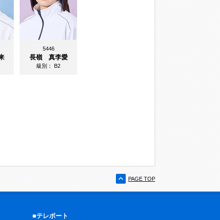
5446
来
長嶺 真李愛
級別：
B2
PAGE TOP
■テレボート