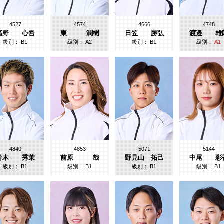
4527
4574
4666
4748
高野 心吾
東 潤樹
日笠 勝弘
渡邉 雄
級別：
B1
級別：
A2
級別：
B1
級別：
A1
4840
4853
5071
5144
鈴木 秀茉
前原 哉
野見山 拓己
中尾 彩
級別：
B1
級別：
B1
級別：
B1
級別：
B1