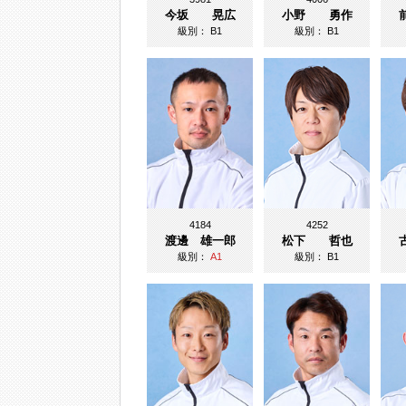
今坂 晃広
小野 勇作
級別：
B1
級別：
B1
4184
4252
渡邊 雄一郎
松下 哲也
級別：
A1
級別：
B1