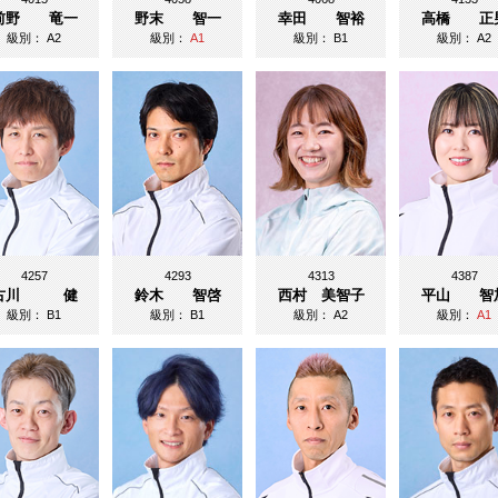
前野 竜一
野末 智一
幸田 智裕
高橋 正
級別：
A2
級別：
A1
級別：
B1
級別：
A2
4257
4293
4313
4387
古川 健
鈴木 智啓
西村 美智子
平山 智
級別：
B1
級別：
B1
級別：
A2
級別：
A1