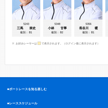
5243
5348
5356
三馬 崇史
小林 甘寧
長谷川 暖
級別：
B1
級別：
B2
級別：
B1
お好みレーサーは
で表示されます。（ログイン後に表示されます）
■ボートレースを知る楽しむ
■レーススケジュール