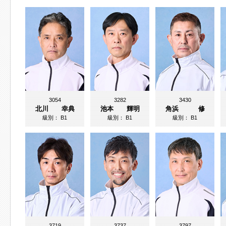
3054
3282
3430
北川 幸典
池本 輝明
角浜 修
級別：
B1
級別：
B1
級別：
B1
3719
3737
3797