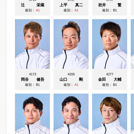
辻 栄蔵
上平 真二
岩井 繁
級別：
A1
級別：
A1
級別：
B1
4173
4205
4277
岡谷 健吾
山口 剛
金田 大輔
級別：
B1
級別：
A1
級別：
B1