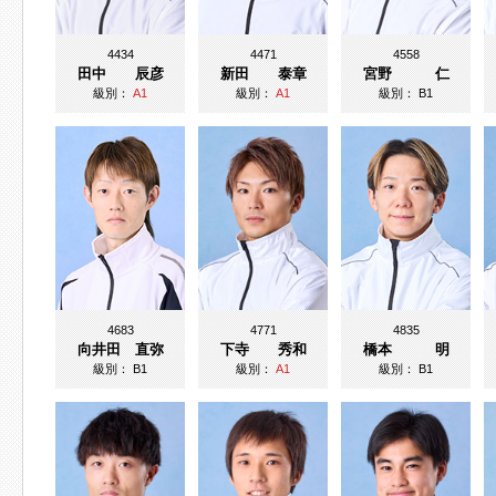
4434
4471
4558
田中 辰彦
新田 泰章
宮野 仁
級別：
A1
級別：
A1
級別：
B1
4683
4771
4835
向井田 直弥
下寺 秀和
橋本 明
級別：
B1
級別：
A1
級別：
B1