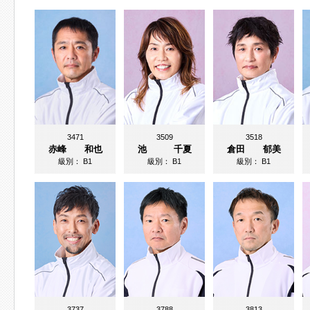
3471
3509
3518
赤峰 和也
池 千夏
倉田 郁美
級別：
B1
級別：
B1
級別：
B1
3737
3788
3813