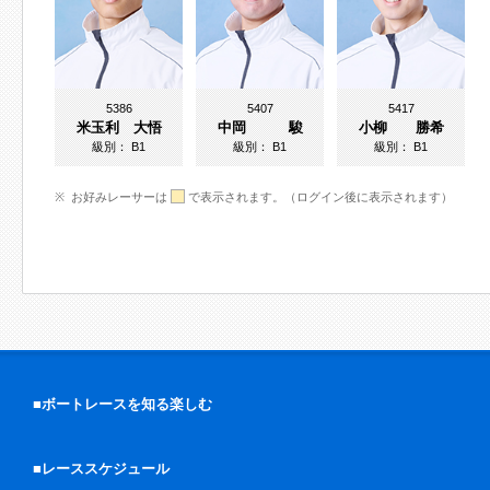
5386
5407
5417
米玉利 大悟
中岡 駿
小柳 勝希
級別：
B1
級別：
B1
級別：
B1
お好みレーサーは
で表示されます。（ログイン後に表示されます）
■ボートレースを知る楽しむ
■レーススケジュール