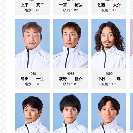
上平 真二
一宮 稔弘
佐藤 大介
級別：
A1
級別：
B2
級別：
A1
4060
4085
4090
島田 一生
荻野 裕介
中村 尊
級別：
B1
級別：
B1
級別：
B2