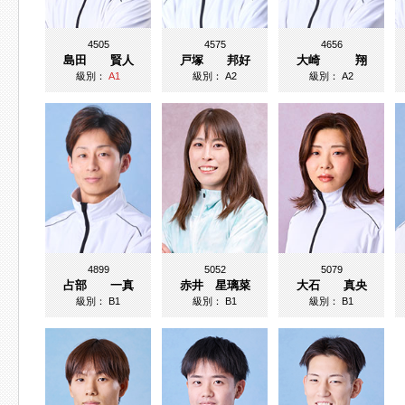
4505
4575
4656
島田 賢人
戸塚 邦好
大崎 翔
級別：
A1
級別：
A2
級別：
A2
4899
5052
5079
占部 一真
赤井 星璃菜
大石 真央
級別：
B1
級別：
B1
級別：
B1