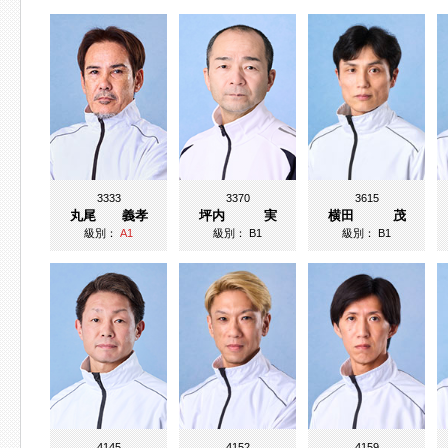
3333
3370
3615
丸尾 義孝
坪内 実
横田 茂
級別：
A1
級別：
B1
級別：
B1
4145
4152
4159