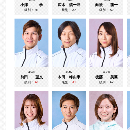
小澤 学
深水 慎一郎
向後 龍一
級別：
B1
級別：
A2
級別：
A2
4570
4587
4680
前田 聖文
木田 峰由季
後藤 美翼
級別：
A1
級別：
A1
級別：
A2