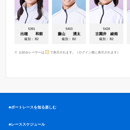
5391
5403
5428
出穂 和鼓
藤山 湧太
古園井 綾南
級別：
B2
級別：
B2
級別：
B2
お好みレーサーは
で表示されます。（ログイン後に表示されます）
■ボートレースを知る楽しむ
■レーススケジュール