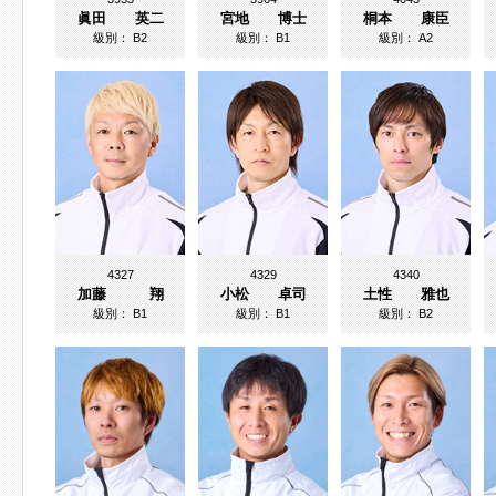
眞田 英二
宮地 博士
桐本 康臣
級別：
B2
級別：
B1
級別：
A2
4327
4329
4340
加藤 翔
小松 卓司
土性 雅也
級別：
B1
級別：
B1
級別：
B2