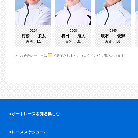
5154
5300
5345
村松 栄太
横田 海人
牧村 俊輝
級別：
B1
級別：
B1
級別：
B1
お好みレーサーは
で表示されます。（ログイン後に表示されます）
■ボートレースを知る楽しむ
■レーススケジュール