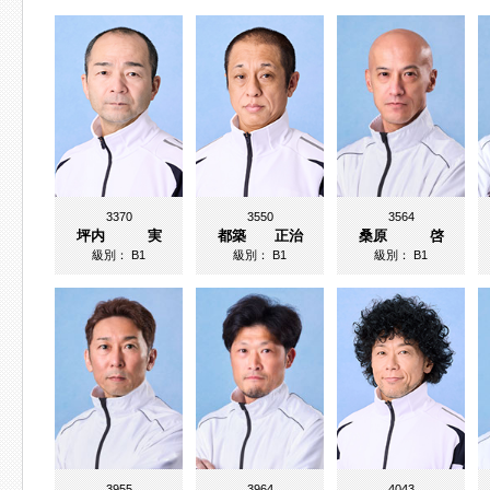
3370
3550
3564
坪内 実
都築 正治
桑原 啓
級別：
B1
級別：
B1
級別：
B1
3955
3964
4043