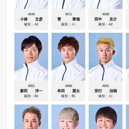
4549
4571
4588
小林 文彦
菅 章哉
田中 京介
級別：
A2
級別：
A1
級別：
A2
4951
4988
4991
新田 洋一
牟田 奨太
宗行 治哉
級別：
B1
級別：
B1
級別：
A1