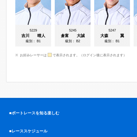
5229
5245
5247
吉川 晴人
倉富 大誠
大森 翼
級別：
B1
級別：
B2
級別：
B1
お好みレーサーは
で表示されます。（ログイン後に表示されます）
■ボートレースを知る楽しむ
■レーススケジュール