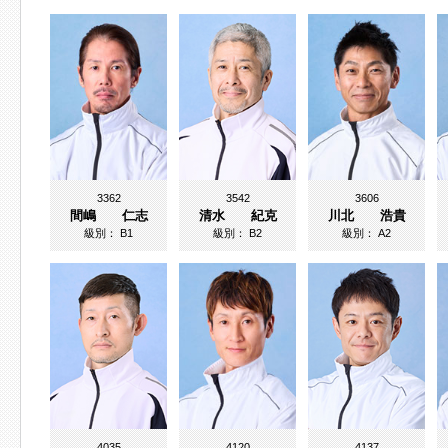
3362
3542
3606
間嶋 仁志
清水 紀克
川北 浩貴
級別：
B1
級別：
B2
級別：
A2
4035
4120
4137