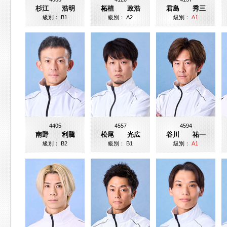
杉江 浩明
柘植 政浩
君島 秀三
級別：
B1
級別：
A2
級別：
A1
4405
4557
4594
南野 利騰
松尾 光広
谷川 祐一
級別：
B2
級別：
B1
級別：
A1