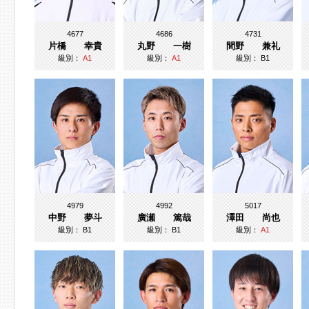
4677
4686
4731
片橋 幸貴
丸野 一樹
間野 兼礼
級別：
A1
級別：
A1
級別：
B1
4979
4992
5017
中野 夢斗
廣瀬 篤哉
澤田 尚也
級別：
B1
級別：
B1
級別：
A1