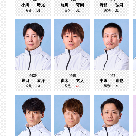
小川 時光
前川 守嗣
野相 弘司
級別：
B1
級別：
B1
級別：
B1
4429
4448
4449
豊田 泰洋
青木 玄太
中嶋 達也
級別：
B1
級別：
A1
級別：
B1