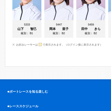
5333
5447
5459
山下 智己
岡本 亜子
田中 きら
級別：
B1
級別：
B2
級別：
B2
お好みレーサーは
で表示されます。（ログイン後に表示されます）
■ボートレースを知る楽しむ
■レーススケジュール