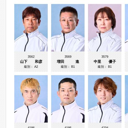
3562
3569
3579
山下 和彦
増田 進
中里 優子
級別：
A2
級別：
B1
級別：
B1
4186
4195
4234