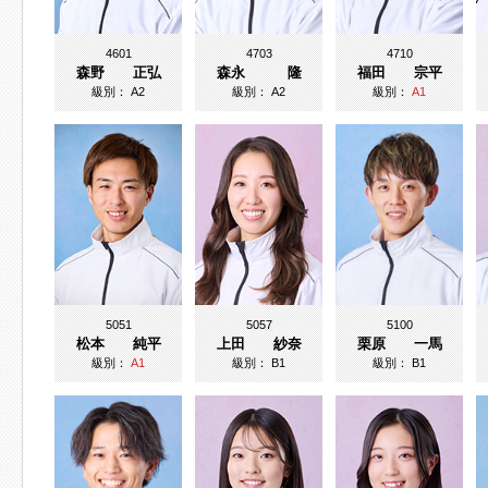
4601
4703
4710
森野 正弘
森永 隆
福田 宗平
級別：
A2
級別：
A2
級別：
A1
5051
5057
5100
松本 純平
上田 紗奈
栗原 一馬
級別：
A1
級別：
B1
級別：
B1