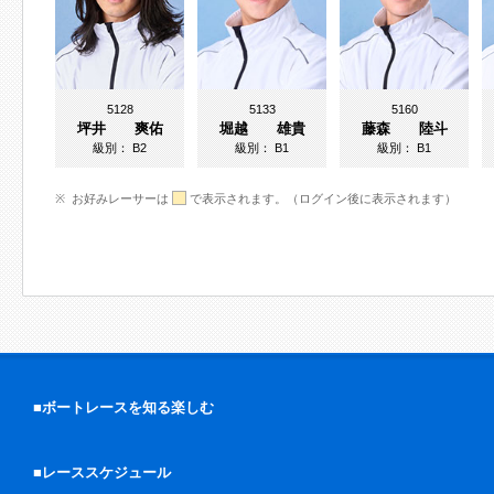
5128
5133
5160
坪井 爽佑
堀越 雄貴
藤森 陸斗
級別：
B2
級別：
B1
級別：
B1
お好みレーサーは
で表示されます。（ログイン後に表示されます）
■ボートレースを知る楽しむ
■レーススケジュール