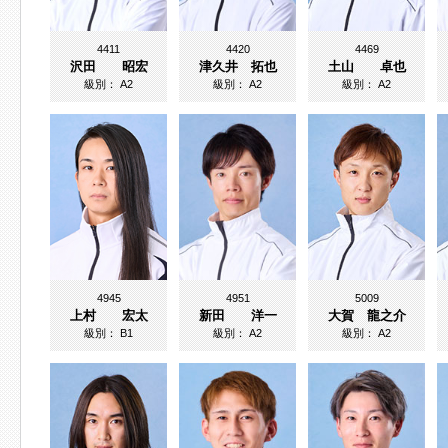
4411
4420
4469
沢田 昭宏
津久井 拓也
土山 卓也
級別：
A2
級別：
A2
級別：
A2
4945
4951
5009
上村 宏太
新田 洋一
大賀 龍之介
級別：
B1
級別：
A2
級別：
A2