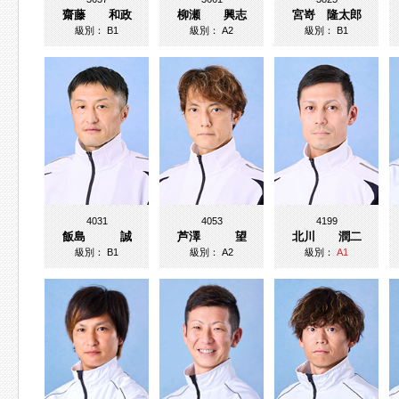
齋藤 和政
柳瀬 興志
宮嵜 隆太郎
級別：
B1
級別：
A2
級別：
B1
4031
4053
4199
飯島 誠
芦澤 望
北川 潤二
級別：
B1
級別：
A2
級別：
A1