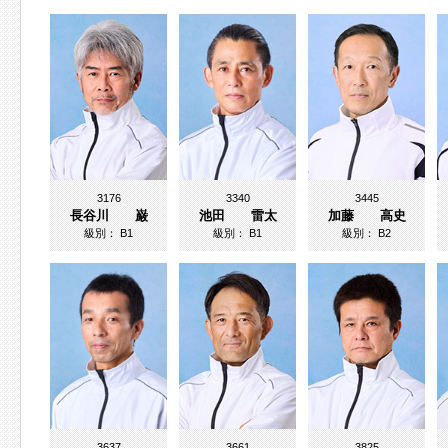
3176
3340
3445
長谷川 巌
池田 雷太
加藤 高史
級別：
B1
級別：
B1
級別：
B2
3637
3661
3825