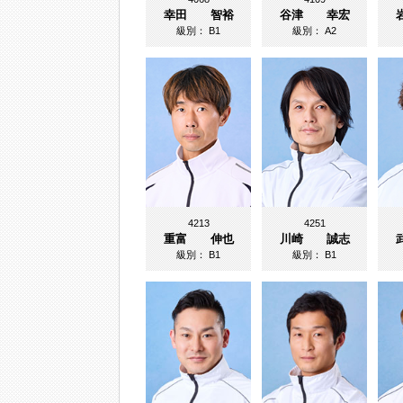
幸田 智裕
谷津 幸宏
級別：
B1
級別：
A2
4213
4251
重富 伸也
川崎 誠志
級別：
B1
級別：
B1