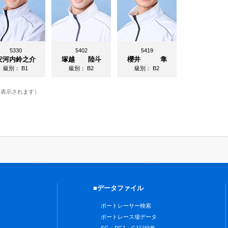
5330
5402
5419
安河内鈴之介
塚越 陸斗
櫻井 隼
級別：
B1
級別：
B2
級別：
B2
に表示されます）
■データファイル
ボートレーサー検索
ボートレース場データ