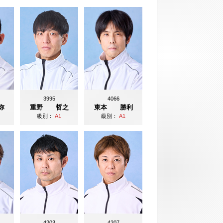
3995
4066
弥
重野 哲之
東本 勝利
級別：
A1
級別：
A1
4203
4207