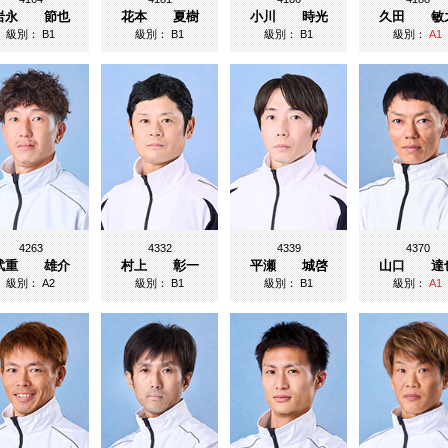
岩永 節也
花本 夏樹
小川 時光
久田 敏
級別：
B1
級別：
B1
級別：
B1
級別：
A1
4263
4332
4339
4370
武重 雄介
村上 彰一
平瀬 城啓
山口 達
級別：
A2
級別：
B1
級別：
B1
級別：
A1