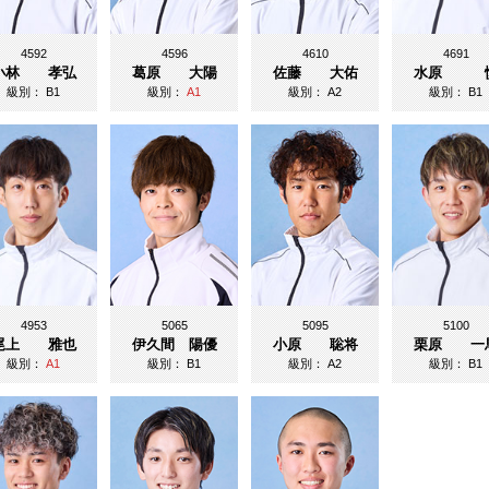
4592
4596
4610
4691
小林 孝弘
葛原 大陽
佐藤 大佑
水原 
級別：
B1
級別：
A1
級別：
A2
級別：
B1
4953
5065
5095
5100
尾上 雅也
伊久間 陽優
小原 聡将
栗原 一
級別：
A1
級別：
B1
級別：
A2
級別：
B1