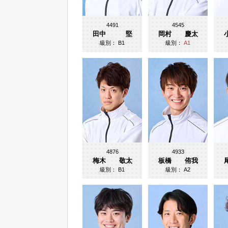
4491
4545
田中 堅
岡村 慶太
級別：
B1
級別：
A1
4876
4933
梅木 敬太
板橋 侑我
級別：
B1
級別：
A2