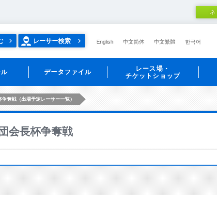
ネ
む
レーサー検索
English
中文简体
中文繁體
한국어
レース場・
ール
データファイル
チケットショップ
杯争奪戦（出場予定レーサー一覧）
団会長杯争奪戦