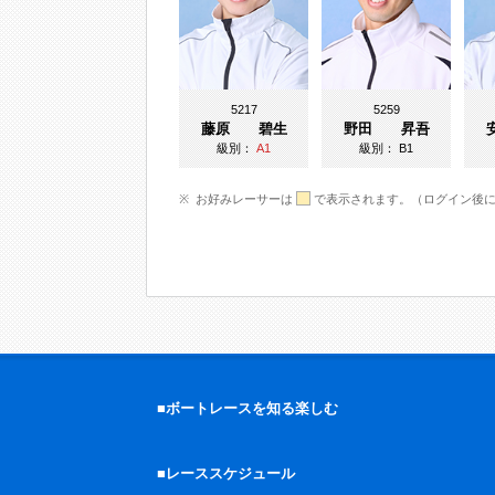
5217
5259
藤原 碧生
野田 昇吾
級別：
A1
級別：
B1
お好みレーサーは
で表示されます。（ログイン後
■ボートレースを知る楽しむ
■レーススケジュール