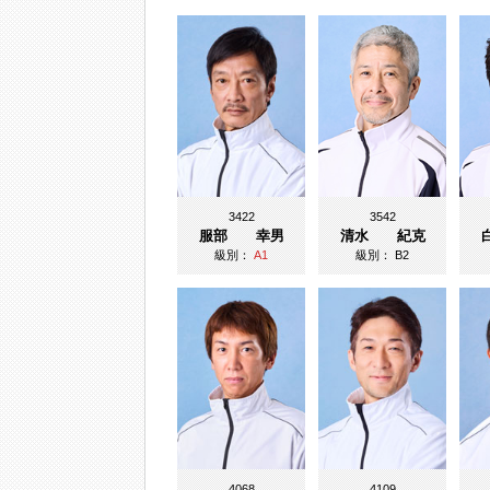
3422
3542
服部 幸男
清水 紀克
級別：
A1
級別：
B2
4068
4109