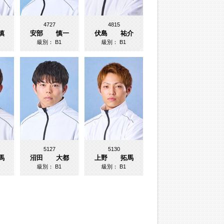
4727
4815
慎
安部 慎一
伏島 祐介
級別：
B1
級別：
B1
5127
5130
馬
沼田 大都
上野 拓馬
級別：
B1
級別：
B1