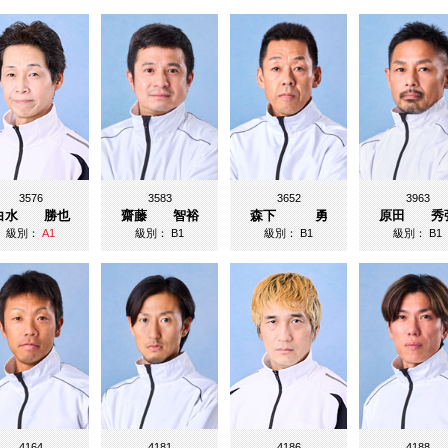
3576
3583
3652
3963
白水 勝也
齋藤 智裕
森下 勇
原田 秀
級別：
A1
級別：
B1
級別：
B1
級別：
B1
4164
4181
4186
4188