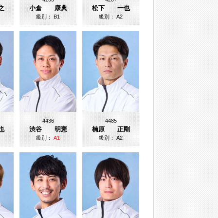
之
小倉 康典
松下 一也
級別：
B1
級別：
A2
4436
4485
也
渋谷 明憲
楠原 正剛
級別：
A1
級別：
A2