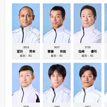
3519
3637
3730
冨田 秀幸
齋藤 和政
塩崎 優司
級別：
B1
級別：
B1
級別：
B1
4035
4066
4067