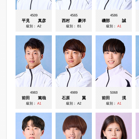
4509
4565
4586
平見 真彦
西村 豪洋
磯部 誠
級別：
A2
級別：
B1
級別：
A1
4983
4989
5068
前田 篤哉
石原 翼
前田 滉
級別：
A1
級別：
A2
級別：
A1