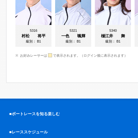
5316
5321
5340
村松 将平
一色 颯輝
樋江井 舞
級別：
B1
級別：
B1
級別：
B1
お好みレーサーは
で表示されます。（ログイン後に表示されます）
■ボートレースを知る楽しむ
■レーススケジュール