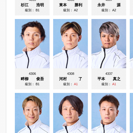
杉江 浩明
東本 勝利
永井 源
級別：
B1
級別：
A2
級別：
A2
4306
4308
4337
畔柳 俊吾
河村 了
平本 真之
級別：
B1
級別：
A1
級別：
A1