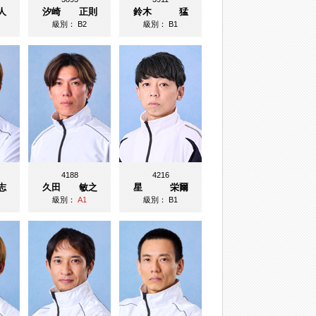
人
汐崎 正則
鈴木 猛
級別：
B2
級別：
B1
4188
4216
志
久田 敏之
星 栄爾
級別：
A1
級別：
B1