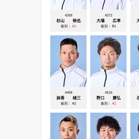
4269
4272
杉山 裕也
大場 広孝
級別：
A1
級別：
B1
4458
4516
抹香 雄三
野口 勝弘
級別：
A2
級別：
A1