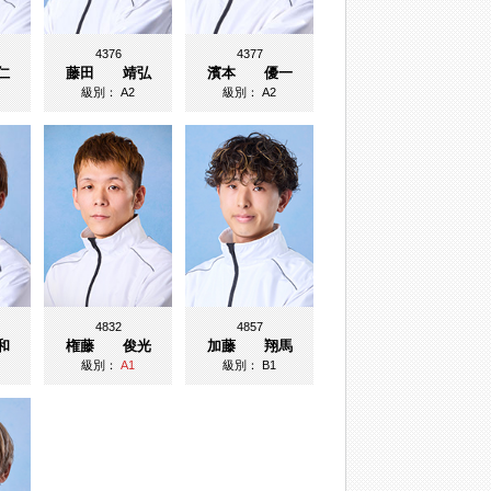
4376
4377
仁
藤田 靖弘
濱本 優一
級別：
A2
級別：
A2
4832
4857
和
権藤 俊光
加藤 翔馬
級別：
A1
級別：
B1