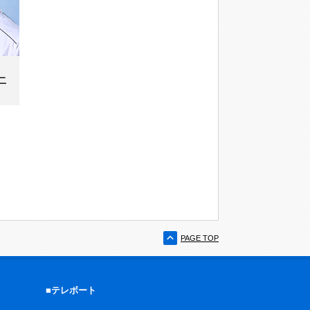
二
PAGE TOP
■テレボート