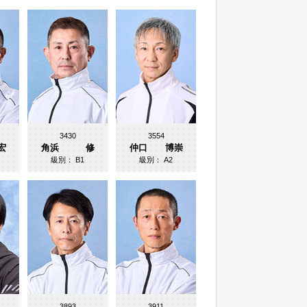
3430
3554
宏
角浜 修
仲口 博崇
級別：
B1
級別：
A2
3893
3911