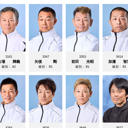
3161
3347
3353
3414
古場 輝義
矢後 剛
前田 光昭
加瀬 智
級別：
A2
級別：
B1
級別：
B1
級別：
B1
3784
3826
3848
3877