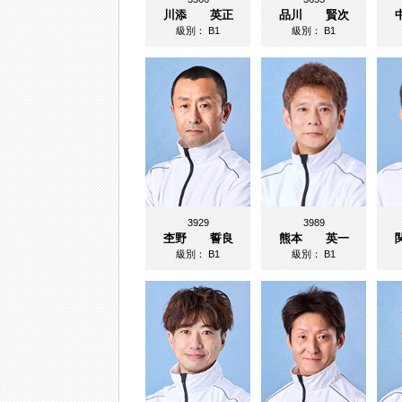
川添 英正
品川 賢次
級別：
B1
級別：
B1
3929
3989
杢野 誓良
熊本 英一
級別：
B1
級別：
B1