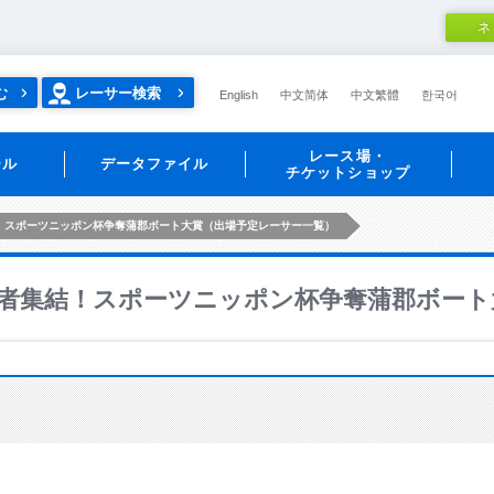
ネ
む
レーサー検索
English
中文简体
中文繁體
한국어
レース場・
ール
データファイル
チケットショップ
！スポーツニッポン杯争奪蒲郡ボート大賞（出場予定レーサー一覧）
者集結！スポーツニッポン杯争奪蒲郡ボート