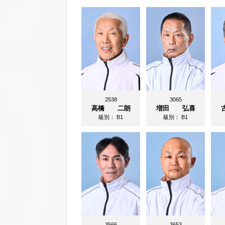
2538
3065
高橋 二朗
増田 弘喜
級別：
B1
級別：
B1
3566
3653