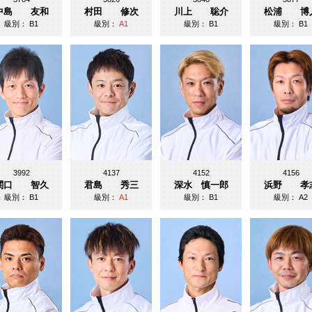
中島 友和
村田 修次
川上 聡介
松浦 博
級別：
B1
級別：
A1
級別：
B1
級別：
B1
3992
4137
4152
4156
関口 智久
君島 秀三
深水 慎一郎
浜野 孝
級別：
B1
級別：
A1
級別：
B1
級別：
A2