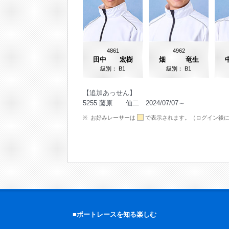
4861
4962
田中 宏樹
畑 竜生
級別：
B1
級別：
B1
【追加あっせん】
5255 藤原 仙二 2024/07/07～
お好みレーサーは
で表示されます。（ログイン後
■ボートレースを知る楽しむ