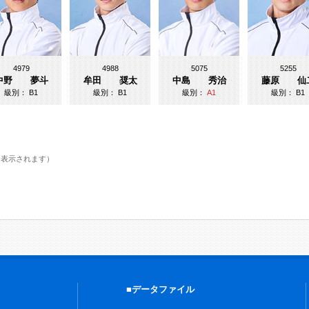
4979
4988
5075
5255
中野 夢斗
牟田 奨太
中島 秀治
藤原 仙
級別：
B1
級別：
B1
級別：
A1
級別：
B1
に表示されます）
■データファイル