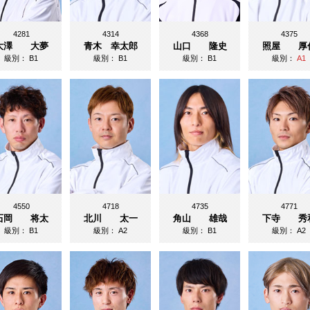
4281
4314
4368
4375
大澤 大夢
青木 幸太郎
山口 隆史
照屋 厚
級別：
B1
級別：
B1
級別：
B1
級別：
A1
4550
4718
4735
4771
石岡 将太
北川 太一
角山 雄哉
下寺 秀
級別：
B1
級別：
A2
級別：
B1
級別：
A2