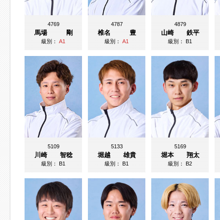
4769
4787
4879
馬場 剛
椎名 豊
山崎 鉄平
級別：
A1
級別：
A1
級別：
B1
5109
5133
5169
川崎 智稔
堀越 雄貴
堀本 翔太
級別：
B1
級別：
B1
級別：
B2