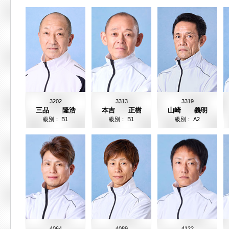
3202
3313
3319
三品 隆浩
本吉 正樹
山崎 義明
級別：
B1
級別：
B1
級別：
A2
4064
4089
4122