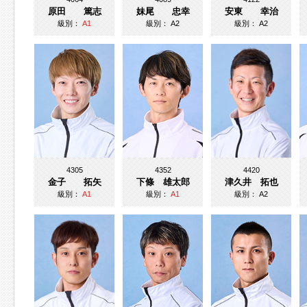
原田 篤志
妹尾 忠幸
安東 幸治
級別：
A1
級別：
A2
級別：
A2
4305
4352
4420
金子 拓矢
下條 雄太郎
津久井 拓也
級別：
A1
級別：
A1
級別：
A2