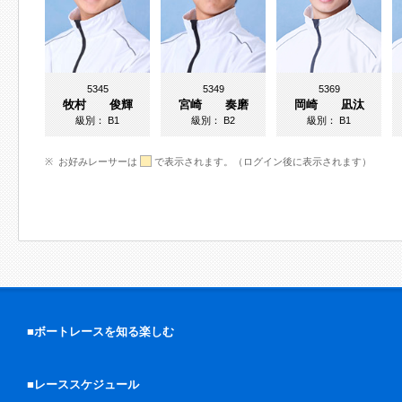
5345
5349
5369
牧村 俊輝
宮崎 奏磨
岡崎 凪汰
級別：
B1
級別：
B2
級別：
B1
お好みレーサーは
で表示されます。（ログイン後に表示されます）
■ボートレースを知る楽しむ
■レーススケジュール