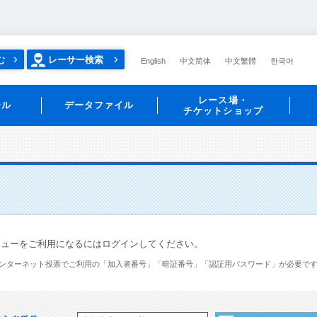
む
レーサー検索
English
中文简体
中文繁體
한국어
レース場・
ール
データファイル
チケットショップ
ニューをご利用になるにはログインしてください。
ンターネット投票でご利用の「加入者番号」「暗証番号」「認証用パスワード」が必要で