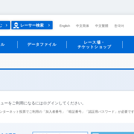
む
レーサー検索
English
中文简体
中文繁體
한국어
レース場・
ール
データファイル
チケットショップ
ニューをご利用になるにはログインしてください。
ンターネット投票でご利用の「加入者番号」「暗証番号」「認証用パスワード」が必要で