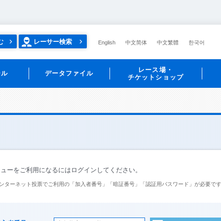
む
レーサー検索
English
中文简体
中文繁體
한국어
レース場・
ール
データファイル
チケットショップ
ニューをご利用になるにはログインしてください。
ンターネット投票でご利用の「加入者番号」「暗証番号」「認証用パスワード」が必要で