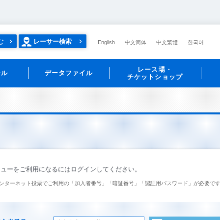
む
レーサー検索
English
中文简体
中文繁體
한국어
レース場・
ール
データファイル
チケットショップ
ニューをご利用になるにはログインしてください。
ンターネット投票でご利用の「加入者番号」「暗証番号」「認証用パスワード」が必要で