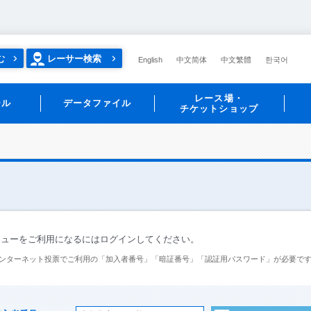
む
レーサー検索
English
中文简体
中文繁體
한국어
レース場・
ール
データファイル
チケットショップ
ニューをご利用になるにはログインしてください。
ンターネット投票でご利用の「加入者番号」「暗証番号」「認証用パスワード」が必要で