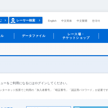
む
レーサー検索
English
中文简体
中文繁體
한국어
レース場・
ール
データファイル
チケットショップ
ニューをご利用になるにはログインしてください。
ンターネット投票でご利用の「加入者番号」「暗証番号」「認証用パスワード」が必要で