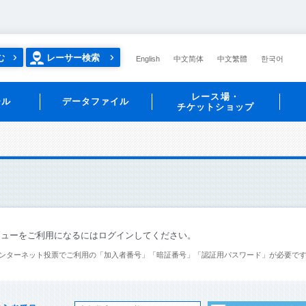
む
レーサー検索
English
中文简体
中文繁體
한국어
レース場・
ール
データファイル
チケットショップ
ニューをご利用になるにはログインしてください。
ンターネット投票でご利用の「加入者番号」「暗証番号」「認証用パスワード」が必要で