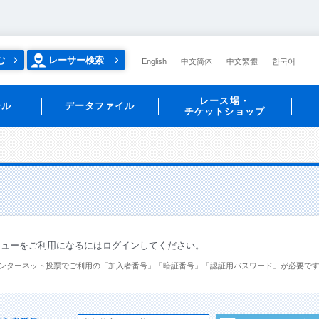
む
レーサー検索
English
中文简体
中文繁體
한국어
レース場・
ール
データファイル
チケットショップ
ニューをご利用になるにはログインしてください。
ンターネット投票でご利用の「加入者番号」「暗証番号」「認証用パスワード」が必要で