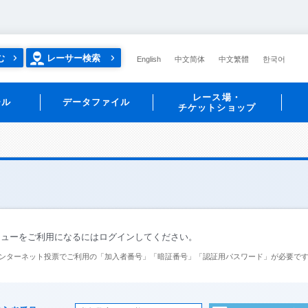
む
レーサー検索
English
中文简体
中文繁體
한국어
レース場・
ール
データファイル
チケットショップ
ニューをご利用になるにはログインしてください。
ンターネット投票でご利用の「加入者番号」「暗証番号」「認証用パスワード」が必要で