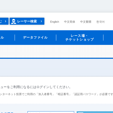
む
レーサー検索
English
中文简体
中文繁體
한국어
レース場・
ール
データファイル
チケットショップ
ニューをご利用になるにはログインしてください。
ンターネット投票でご利用の「加入者番号」「暗証番号」「認証用パスワード」が必要で