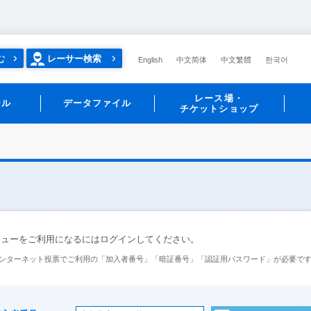
む
レーサー検索
English
中文简体
中文繁體
한국어
レース場・
ール
データファイル
チケットショップ
ニューをご利用になるにはログインしてください。
ンターネット投票でご利用の「加入者番号」「暗証番号」「認証用パスワード」が必要で