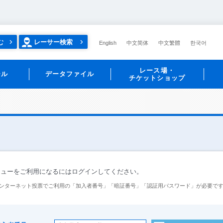
む
レーサー検索
English
中文简体
中文繁體
한국어
レース場・
ール
データファイル
チケットショップ
ニューをご利用になるにはログインしてください。
ンターネット投票でご利用の「加入者番号」「暗証番号」「認証用パスワード」が必要で