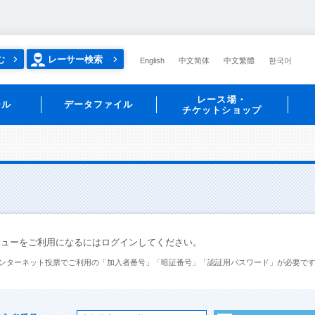
む
レーサー検索
English
中文简体
中文繁體
한국어
レース場・
ール
データファイル
チケットショップ
ニューをご利用になるにはログインしてください。
ンターネット投票でご利用の「加入者番号」「暗証番号」「認証用パスワード」が必要で