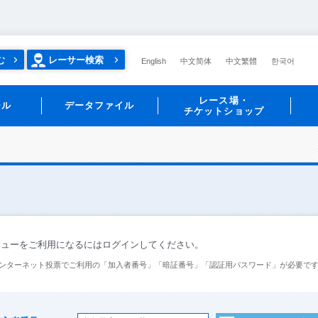
む
レーサー検索
English
中文简体
中文繁體
한국어
レース場・
ール
データファイル
チケットショップ
ニューをご利用になるにはログインしてください。
ンターネット投票でご利用の「加入者番号」「暗証番号」「認証用パスワード」が必要で